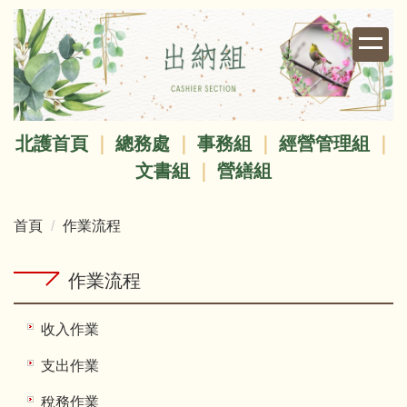
跳
到
主
要
內
容
北護首頁
｜
總務處
｜
事務組
｜
經營管理組
｜
區
文書組
｜
營繕組
首頁
作業流程
作業流程
收入作業
支出作業
稅務作業